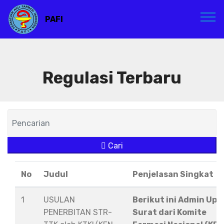
PAFI
Regulasi Terbaru
Cari
No
Judul
Penjelasan Singkat
1
USULAN
Berikut ini Admin Upl
PENERBITAN STR-
Surat dari Komite